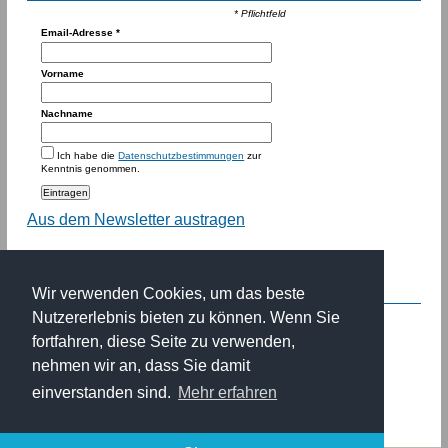
* Pflichtfeld
Email-Adresse
*
Vorname
Nachname
Ich habe die
Datenschutzbestimmungen
zur
Kenntnis genommen.
Aus dem Newsletter austragen
Kunden über uns
Wir verwenden Cookies, um das beste
Wolfgang
Nutzererlebnis bieten zu können. Wenn Sie
fortfahren, diese Seite zu verwenden,
Das Fischgut Riddagshausen ist eine wunderbare
nehmen wir an, dass Sie damit
Zeitreise in die Welt der Zisterzienser Mönche! Wo
einverstanden sind.
Mehr erfahren
kann man das noch finden?